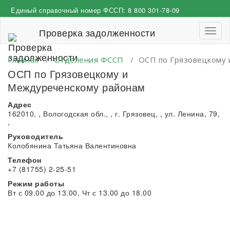
Перейти
Единый справочный номер ФССП:
8 800 301-78-09
к
содержимому
Проверка задолженности
Пере
навиг
Главная
/
Отделения ФССП
/
ОСП по Грязовецкому
ОСП по Грязовецкому и
Междуреченскому районам
Адрес
162010, , Вологодская обл., , г. Грязовец, , ул. Ленина, 79,
,
Руководитель
Колобянина Татьяна Валентиновна
Телефон
+7 (81755) 2-25-51
Режим работы
Вт с 09.00 до 13.00, Чт с 13.00 до 18.00