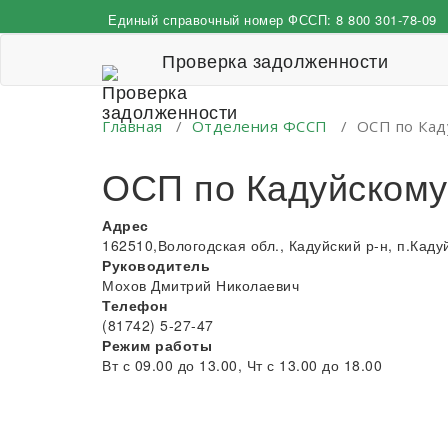
Перейти
Единый справочный номер ФССП:
8 800 301-78-09
к
содержимому
Проверка задолженности
Главная
/
Отделения ФССП
/
ОСП по Кад
ОСП по Кадуйскому
Адрес
162510,Вологодская обл., Кадуйский р-н, п.Кадуй
Руководитель
Мохов Дмитрий Николаевич
Телефон
(81742) 5-27-47
Режим работы
Вт с 09.00 до 13.00, Чт с 13.00 до 18.00