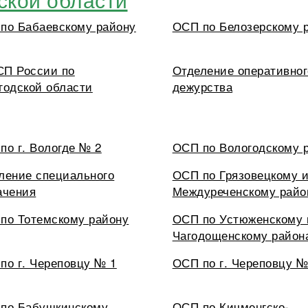
по Бабаевскому району
ОСП по Белозерскому 
П России по
Отделение оперативног
годской области
дежурства
по г. Вологде № 2
ОСП по Вологодскому 
ление специального
ОСП по Грязовецкому 
ачения
Междуреченскому райо
по Тотемскому району
ОСП по Устюженскому 
Чагодощенскому район
по г. Череповцу № 1
ОСП по г. Череповцу №
по Бабушкинскому
ОСП по Кичменгско-