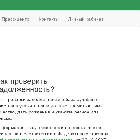
Пресс-центр
Контакты
Личный кабинет
ак проверить
адолженность?
ля проверки задолженности в базе судебных
риставов укажите ваши данные: фамилию, имя,
тчество, дату рождения и укажите регион для
оиска.
нформация о задолженности предоставляется
есплатно в соответствии с Федеральным законом
б исполнительном производстве
" от 02.10.2007