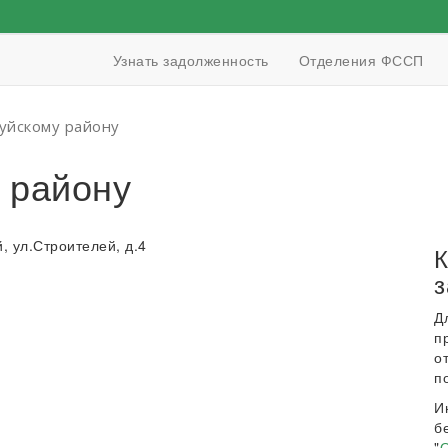
Узнать задолженность
Отделения ФССП
уйскому району
 району
, ул.Строителей, д.4
К
з
Д
п
о
п
И
б
"
О