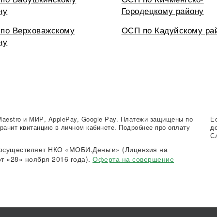
ну
Городецкому району
по Верховажскому
ОСП по Кадуйскому ра
ну
Maestro и МИР, ApplePay, Google Pay. Платежи защищены по
Е
ранит квитанцию в личном кабинете. Подробнее про оплату
д
С
осуществляет НКО «МОБИ.Деньги» (Лицензия на
т «28» ноября 2016 года).
Оферта на совершение