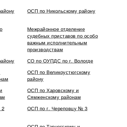
району
ОСП по Никольскому району
о
Межрайонное отделение
судебных приставов по особо
важным исполнительным
производствам
району
СО по ОУПДС по г. Вологде
и
ОСП по Великоустюгскому
нам
району
и
ОСП по Харовскому и
ам
Сямженскому районам
 2
ОСП по г. Череповцу № 3
ОСП по Тарногскому и