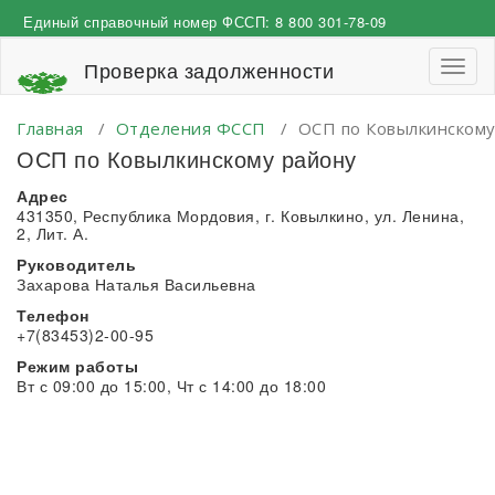
Перейти
Единый справочный номер ФССП:
8 800 301-78-09
к
содержимому
Проверка задолженности
Пере
навиг
Главная
/
Отделения ФССП
/
ОСП по Ковылкинскому
ОСП по Ковылкинскому району
Адрес
431350, Республика Мордовия, г. Ковылкино, ул. Ленина,
2, Лит. А.
Руководитель
Захарова Наталья Васильевна
Телефон
+7(83453)2-00-95
Режим работы
Вт с 09:00 до 15:00, Чт с 14:00 до 18:00