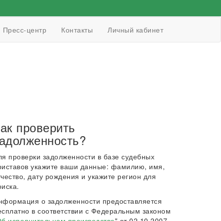
Пресс-центр
Контакты
Личный кабинет
ак проверить
адолженность?
ля проверки задолженности в базе судебных
риставов укажите ваши данные: фамилию, имя,
тчество, дату рождения и укажите регион для
оиска.
нформация о задолженности предоставляется
есплатно в соответствии с Федеральным законом
б исполнительном производстве
" от 02.10.2007