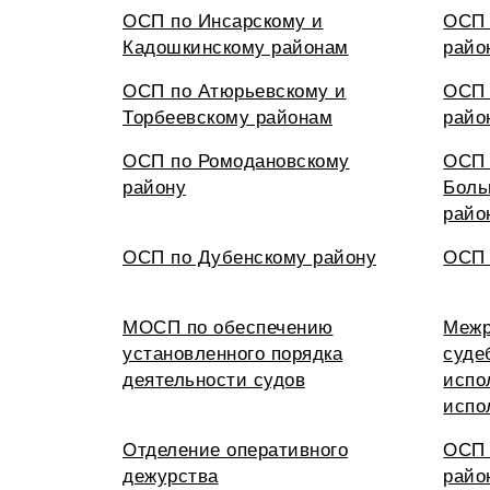
ОСП по Инсарскому и
ОСП 
Кадошкинскому районам
райо
ОСП по Атюрьевскому и
ОСП 
Торбеевскому районам
райо
ОСП по Ромодановскому
ОСП 
району
Боль
райо
ОСП по Дубенскому району
ОСП 
МОСП по обеспечению
Межр
установленного порядка
суде
деятельности судов
испо
испо
Отделение оперативного
ОСП 
дежурства
райо