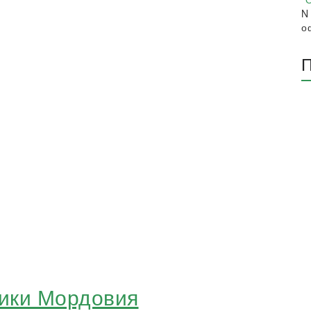
N
о
П
ики Мордовия