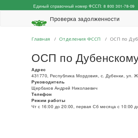
Перейти
Единый справочный номер ФССП:
8 800 301-78-09
к
содержимому
Проверка задолженности
Главная
/
Отделения ФССП
/
ОСП по Дуб
ОСП по Дубенскому
Адрес
431770, Республика Мордовия, с. Дубенки, ул. 
Руководитель
Щербаков Андрей Николаевич
Телефон
Режим работы
Чт с 16:00 до 20:00, первая Сб месяца с 10:00 д