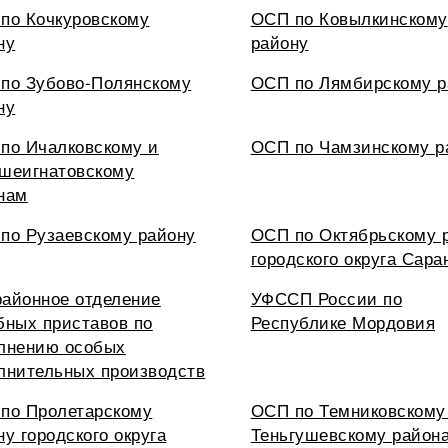
по Кочкуровскому
ОСП по Ковылкинскому
ну
району
по Зубово-Полянскому
ОСП по Лямбирскому р
ну
по Ичалковскому и
ОСП по Чамзинскому р
шеигнатовскому
нам
по Рузаевскому району
ОСП по Октябрьскому 
городского округа Сара
айонное отделение
УФССП России по
бных приставов по
Республике Мордовия
лнению особых
лнительных производств
по Пролетарскому
ОСП по Темниковскому
ну городского округа
Теньгушевскому район