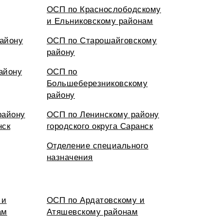
ОСП по Краснослободскому
и Ельниковскому районам
айону
ОСП по Старошайговскому
району
айону
ОСП по
Большеберезниковскому
району
району
ОСП по Ленинскому району
нск
городского округа Саранск
Отделение специального
назначения
 и
ОСП по Ардатовскому и
ам
Атяшевскому районам