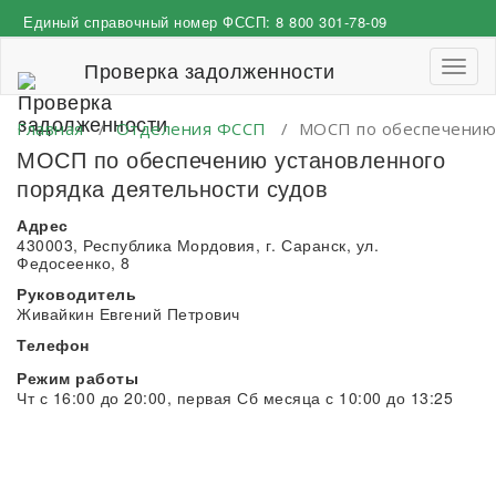
Перейти
Единый справочный номер ФССП:
8 800 301-78-09
к
содержимому
Проверка задолженности
Пере
навиг
Главная
/
Отделения ФССП
/
МОСП по обеспечению 
МОСП по обеспечению установленного
порядка деятельности судов
Адрес
430003, Республика Мордовия, г. Саранск, ул.
Федосеенко, 8
Руководитель
Живайкин Евгений Петрович
Телефон
Режим работы
Чт с 16:00 до 20:00, первая Сб месяца с 10:00 до 13:25