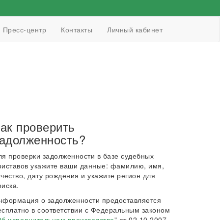
Пресс-центр
Контакты
Личный кабинет
ак проверить
адолженность?
ля проверки задолженности в базе судебных
риставов укажите ваши данные: фамилию, имя,
тчество, дату рождения и укажите регион для
оиска.
нформация о задолженности предоставляется
есплатно в соответствии с Федеральным законом
б исполнительном производстве
" от 02.10.2007