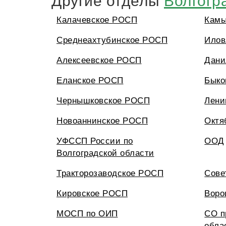
Калачевское РОСП
Кам
Среднеахтубинское РОСП
Илов
Алексеевское РОСП
Дани
Еланское РОСП
Быко
Чернышковское РОСП
Лени
Новоаннинское РОСП
Октя
УФССП России по
ООД
Волгоградской области
Тракторозаводское РОСП
Сове
Кировское РОСП
Воро
МОСП по ОИП
СО п
обла