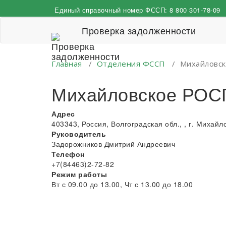
Перейти
Единый справочный номер ФССП:
8 800 301-78-09
к
содержимому
Проверка задолженности
Главная
/
Отделения ФССП
/
Михайловс
Михайловское РОС
Адрес
403343, Россия, Волгоградская обл., , г. Михайло
Руководитель
Задорожников Дмитрий Андреевич
Телефон
+7(84463)2-72-82
Режим работы
Вт с 09.00 до 13.00, Чт с 13.00 до 18.00