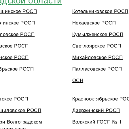
ышинское РОСП
Котельниковское РОСП
линское РОСП
Нехаевское РОСП
ловское РОСП
Кумылженское РОСП
вское РОСП
Светлоярское РОСП
нское РОСП
Михайловское РОСП
брьское РОСП
Палласовское РОСП
ОСН
тское РОСП
Краснооктябрьское РО
шиловское РОСП
Дзержинский РОСП
ри Волгоградском
Волжский ГОСП № 1
стном суде