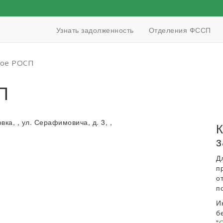
Узнать задолженность
Отделения ФССП
кое РОСП
П
вка, , ул. Серафимовича, д. 3, ,
К
з
Д
п
о
п
И
б
"
О