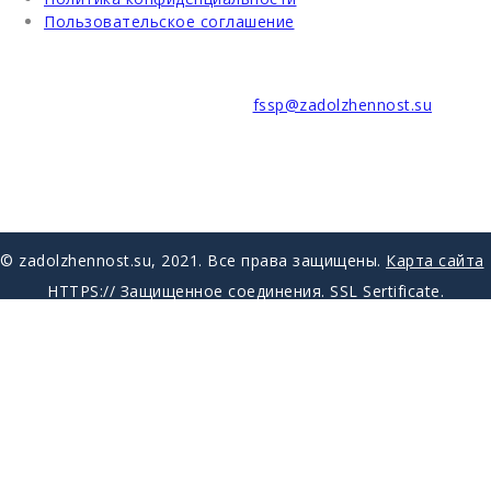
Пользовательское соглашение
В случае возникновения вопросов обращайтесь в службу
поддержки клиентов по почте:
fssp@zadolzhennost.su
Мы в социальных сетях:
© zadolzhennost.su, 2021. Все права защищены.
Карта сайта
HTTPS:// Защищенное соединения. SSL Sertificate.