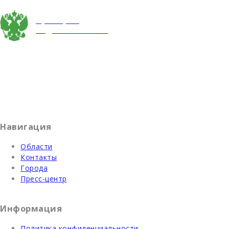
Проверка
задолженности
Взаимодействуя с сайтом, вы подтверждаете свое согласие
на обработку персональных данных.
Содержание сайта не является рекомендацией или офертой
и носит информационно-справочный характер.
Навигация
Области
Контакты
Города
Пресс-центр
Информация
Политика конфиденциальности