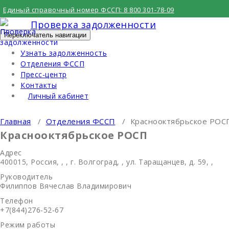
Перейти
Единый справочный номер ФССП:
8 800 301-78-09
к
Проверка задолженности
содержимому
Переключатель навигации
Узнать задолженность
Отделения ФССП
Пресс-центр
Контакты
Личный кабинет
Главная
/
Отделения ФССП
/
Краснооктябрьское РОС
Краснооктябрьское РОСП
Адрес
400015, Россия, , , г. Волгоград, , ул. Таращанцев, д. 59, ,
Руководитель
Филиппов Вячеслав Владимирович
Телефон
+7(844)276-52-67
Режим работы