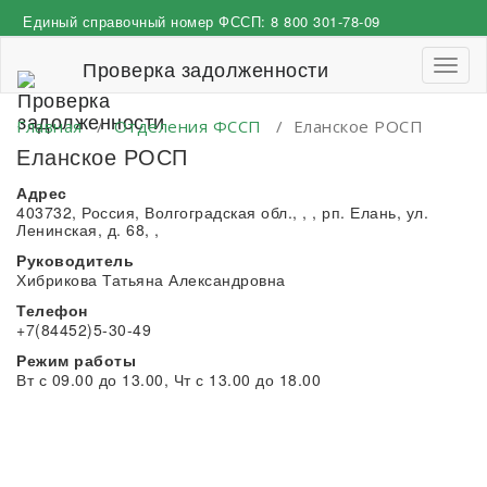
Перейти
Единый справочный номер ФССП:
8 800 301-78-09
к
содержимому
Проверка задолженности
Пере
навиг
Главная
/
Отделения ФССП
/
Еланское РОСП
Еланское РОСП
Адрес
403732, Россия, Волгоградская обл., , , рп. Елань, ул.
Ленинская, д. 68, ,
Руководитель
Хибрикова Татьяна Александровна
Телефон
+7(84452)5-30-49
Режим работы
Вт с 09.00 до 13.00, Чт с 13.00 до 18.00