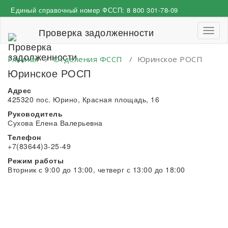
Перейти
Единый справочный номер ФССП:
8 800 301-78-09
к
содержимому
Проверка задолженности
Пере
навиг
Главная
/
Отделения ФССП
/
Юринское РОСП
Юринское РОСП
Адрес
425320 пос. Юрино, Красная площадь, 16
Руководитель
Сухова Елена Валерьевна
Телефон
+7(83644)3-25-49
Режим работы
Вторник с 9:00 до 13:00, четверг с 13:00 до 18:00