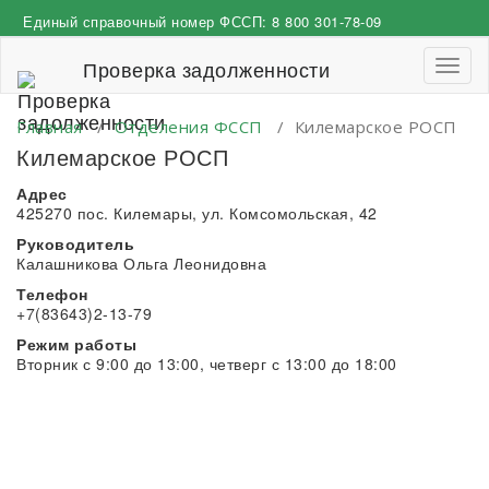
Перейти
Единый справочный номер ФССП:
8 800 301-78-09
к
содержимому
Проверка задолженности
Пере
навиг
Главная
/
Отделения ФССП
/
Килемарское РОСП
Килемарское РОСП
Адрес
425270 пос. Килемары, ул. Комсомольская, 42
Руководитель
Калашникова Ольга Леонидовна
Телефон
+7(83643)2-13-79
Режим работы
Вторник с 9:00 до 13:00, четверг с 13:00 до 18:00