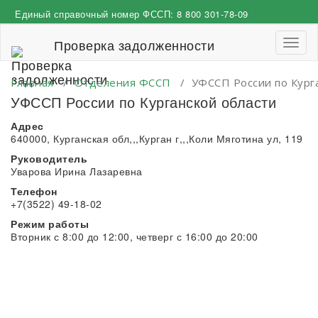
Перейти
Единый справочный номер ФССП:
8 800 301-78-09
к
содержимому
Проверка задолженности
Пере
навиг
Главная
/
Отделения ФССП
/
УФССП России по Кург
УФССП России по Курганской области
Адрес
640000, Курганская обл,,,Курган г,,,Коли Мяготина ул, 119
Руководитель
Уварова Ирина Лазаревна
Телефон
+7(3522) 49-18-02
Режим работы
Вторник с 8:00 до 12:00, четверг с 16:00 до 20:00