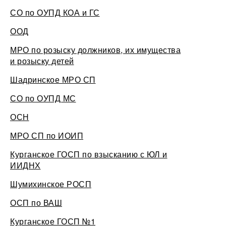
СО по ОУПД КОА и ГС
ООД
МРО по розыску должников, их имущества
и розыску детей
Шадринское МРО СП
СО по ОУПД МС
ОСН
МРО СП по ИОИП
Курганское ГОСП по взысканию с ЮЛ и
ИИДНХ
Шумихинское РОСП
ОСП по ВАШ
Курганское ГОСП №1