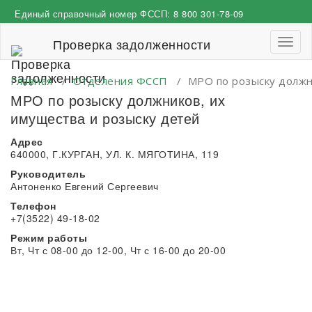
Перейти
Единый справочный номер ФССП:
8 800 301-78-09
к
содержимому
Проверка задолженности
Пере
навиг
Главная
/
Отделения ФССП
/
МРО по розыску должн
МРО по розыску должников, их
имущества и розыску детей
Адрес
640000, Г.КУРГАН, УЛ. К. МЯГОТИНА, 119
Руководитель
Антоненко Евгений Сергеевич
Телефон
+7(3522) 49-18-02
Режим работы
Вт, Чт с 08-00 до 12-00, Чт с 16-00 до 20-00