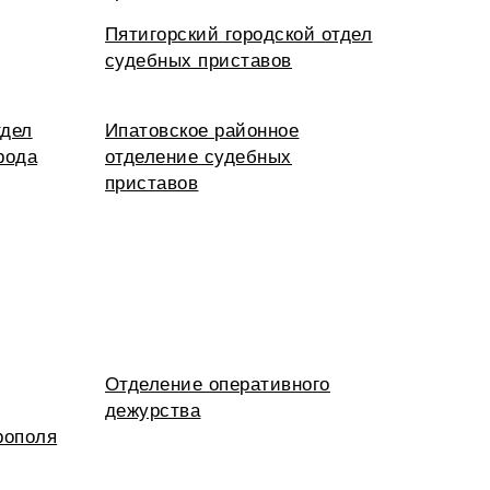
Пятигорский городской отдел
судебных приставов
тдел
Ипатовское районное
рода
отделение судебных
приставов
Отделение оперативного
дежурства
рополя