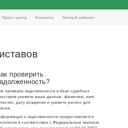
Пресс-центр
Контакты
Личный кабинет
иставов
ак проверить
адолженность?
ля проверки задолженности в базе судебных
риставов укажите ваши данные: фамилию, имя,
тчество, дату рождения и укажите регион для
оиска.
нформация о задолженности предоставляется
есплатно в соответствии с Федеральным законом
б исполнительном производстве
" от 02.10.2007