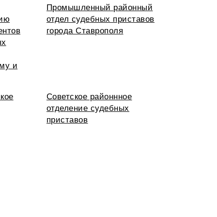
Промышленный районный
нию
отдел судебных приставов
ентов
города Ставрополя
ых
му и
кое
Советское районнное
отделение судебных
приставов