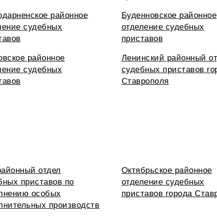
одарненское районное
Буденновское районное
ление судебных
отделение судебных
тавов
приставов
овское районное
Ленинский районный о
ление судебных
судебных приставов го
тавов
Ставрополя
айонный отдел
Октябрьское районное
бных приставов по
отделение судебных
лнению особых
приставов города Став
лнительных производств