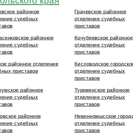
овское районное
Грачевское районное
ление судебных
отделение судебных
тавов
приставов
асенковское районное
Кочубеевское районное
ление судебных
отделение судебных
тавов
приставов
кое районное отделение
Кисловодское городско
бных приставов
отделение судебных
приставов
кумское районное
Туркменское районное
ление судебных
отделение судебных
тавов
приставов
овское районное
Невинномысское город
ление судебных
отделение судебных
тавов
приставов