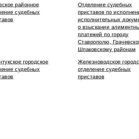
вское районное
Отделение судебных
ление судебных
приставов по исполне
тавов
исполнительных докум
о взыскании алиментн
платежей по городу
Ставрополю, Грачевско
Шпаковскому районам
нтукское городское
Железноводское городс
ление судебных
отделение судебных
тавов
приставов