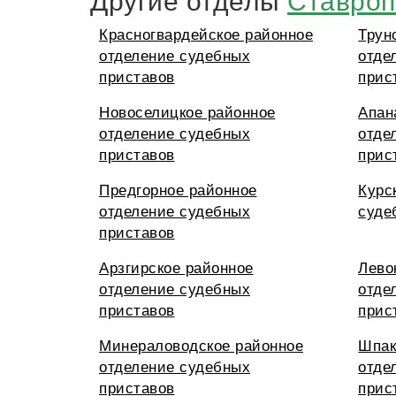
Красногвардейское районное
Трун
отделение судебных
отде
приставов
прис
Новоселицкое районное
Апан
отделение судебных
отде
приставов
прис
Предгорное районное
Курс
отделение судебных
суде
приставов
Арзгирское районное
Лево
отделение судебных
отде
приставов
прис
Минераловодское районное
Шпак
отделение судебных
отде
приставов
прис