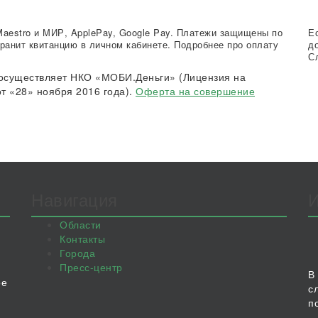
Maestro и МИР, ApplePay, Google Pay. Платежи защищены по
Е
ранит квитанцию в личном кабинете. Подробнее про оплату
д
С
осуществляет НКО «МОБИ.Деньги» (Лицензия на
т «28» ноября 2016 года).
Оферта на совершение
Навигация
Области
Контакты
Города
Пресс-центр
В
ое
с
п