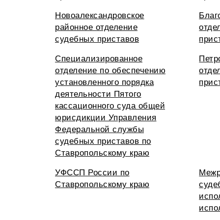
Новоалександровское
Благ
районное отделение
отде
судебных приставов
прис
Специализированное
Петр
отделение по обеспечению
отде
установленного порядка
прис
деятельности Пятого
кассационного суда общей
юрисдикции Управления
Федеральной службы
судебных приставов по
Ставропольскому краю
УФССП России по
Межр
Ставропольскому краю
суде
испо
испо