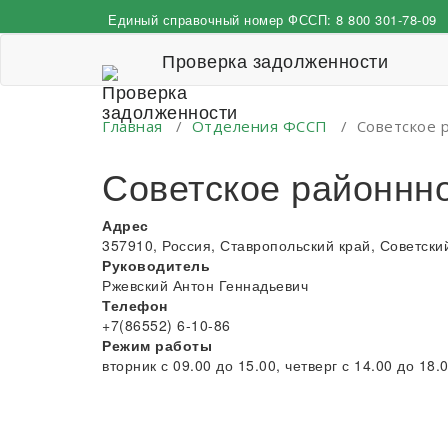
Перейти
Единый справочный номер ФССП:
8 800 301-78-09
к
содержимому
Проверка задолженности
Главная
/
Отделения ФССП
/
Советское 
Советское районнн
Адрес
357910, Россия, Ставропольский край, Советский р
Руководитель
Ржевский Антон Геннадьевич
Телефон
+7(86552) 6-10-86
Режим работы
вторник с 09.00 до 15.00, четверг с 14.00 до 18.