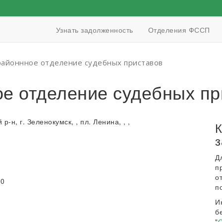
Узнать задолженность
Отделения ФССП
районнное отделение судебных приставов
ое отделение судебных пр
-н, г. Зеленокумск, , пл. Ленина, , ,
К
з
Д
п
о
00
п
И
б
"
О