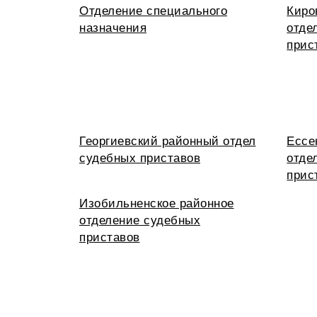
Отделение специального
Киро
назначения
отде
прис
Георгиевский районный отдел
Ессе
судебных приставов
отде
прис
Изобильненское районное
отделение судебных
приставов