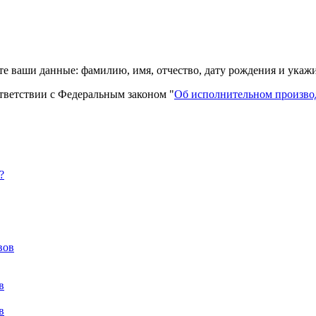
е ваши данные: фамилию, имя, отчество, дату рождения и укажи
тветствии с Федеральным законом "
Об исполнительном произво
?
вов
в
в