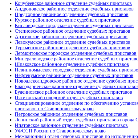
Кочубеевское районное отделение судебных приставов
Андроповское районное отделение судебных приставов
Предгорное районное отделение судебных приставов
Курское районное отделение судебных приставов
Кисловодское городское отделение судебных приставов
Степновское районное отделение судебных приставов
Арзгирское районное отделение судебных приставов
Левокумское районное отделение судебных приставов
Туркменское районное отделение судебных приставов
Лермонтовcкое городское отделение судебных приставов
Минераловодское районное отделение судебных пристав
Шпаковское районное отделение судебных приставов
Невинномысское городское отделение судебных пристав
Нефтекумское районное отделение судебных приставов
Новоалександровское районное отделение судебных прис
Благодарненское районное отделение судебных приставо
Буденновское районное отделение судебных приставов
Пятигорский городской отдел судебных приставов
Специализированное отделение по обеспечению установ
приставов по Ставропольскому краю
Петровское районное отделение судебных приставов
Ленинский районный отдел судебных приставов города 
Ипатовское районное отделение судебных приставов
УФССП России по Ставропольскому краю
Межрайонный отдел судебных приставов по исполнению