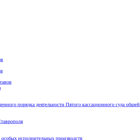
ов
ов
тавов
в
ленного порядка деятельности Пятого кассационного суда общ
Ставрополя
 особых исполнительных производств