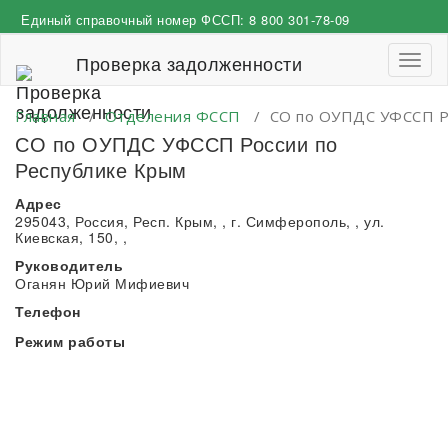
Перейти
Единый справочный номер ФССП:
8 800 301-78-09
к
содержимому
Проверка задолженности
Пере
навиг
Главная
/
Отделения ФССП
/
СО по ОУПДС УФССП Р
СО по ОУПДС УФССП России по
Республике Крым
Адрес
295043, Россия, Респ. Крым, , г. Симферополь, , ул.
Киевская, 150, ,
Руководитель
Оганян Юрий Мифиевич
Телефон
Режим работы