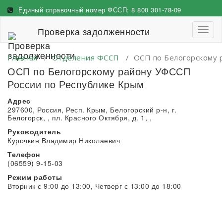
Перейти
Единый справочный номер ФССП:
8 800 301-78-09
к
содержимому
Проверка задолженности
Пере
навиг
Главная
/
Отделения ФССП
/
ОСП по Белогорскому 
ОСП по Белогорскому району УФССП
России по Республике Крым
Адрес
297600, Россия, Респ. Крым, Белогорский р-н, г.
Белогорск, , пл. Красного Октября, д. 1, ,
Руководитель
Курочкин Владимир Николаевич
Телефон
(06559) 9-15-03
Режим работы
Вторник с 9:00 до 13:00, Четверг с 13:00 до 18:00