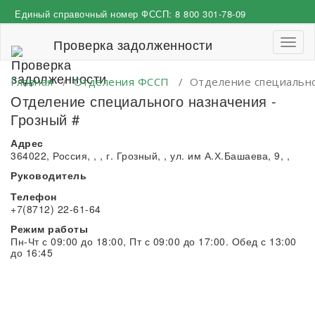
Перейти
Единый справочный номер ФССП:
8 800 301-78-09
к
содержимому
Проверка задолженности
Пере
навиг
Главная
/
Отделения ФССП
/
Отделение специально
Отделение специального назначения -
Грозный #
Адрес
364022, Россия, , , г. Грозный, , ул. им А.Х.Башаева, 9, ,
Руководитель
Телефон
+7(8712) 22-61-64
Режим работы
Пн-Чт с 09:00 до 18:00, Пт с 09:00 до 17:00. Обед с 13:00
до 16:45