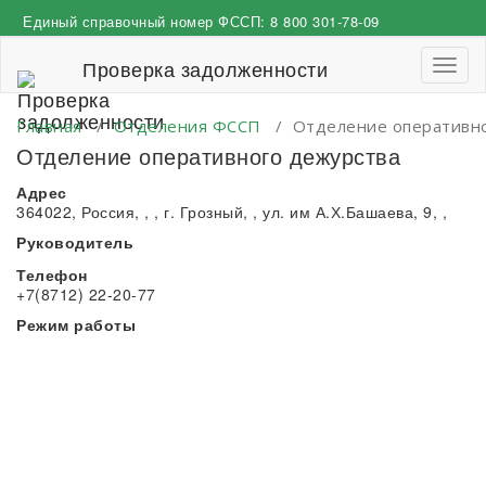
Перейти
Единый справочный номер ФССП:
8 800 301-78-09
к
содержимому
Проверка задолженности
Пере
навиг
Главная
/
Отделения ФССП
/
Отделение оперативн
Отделение оперативного дежурства
Адрес
364022, Россия, , , г. Грозный, , ул. им А.Х.Башаева, 9, ,
Руководитель
Телефон
+7(8712) 22-20-77
Режим работы