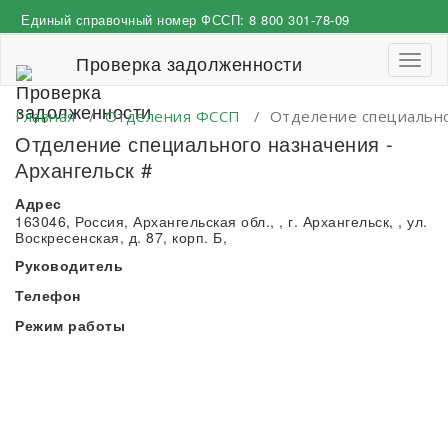
Перейти
Единый справочный номер ФССП:
8 800 301-78-09
к
содержимому
Проверка задолженности
Пере
навиг
Главная
/
Отделения ФССП
/
Отделение специально
Отделение специального назначения -
Архангельск #
Адрес
163046, Россия, Архангельская обл., , г. Архангельск, , ул.
Воскресенская, д. 87, корп. Б,
Руководитель
Телефон
Режим работы