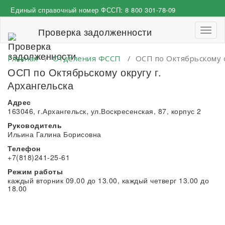
Перейти
Единый справочный номер ФССП:
8 800 301-78-09
к
содержимому
Проверка задолженности
Пере
навиг
Главная
/
Отделения ФССП
/
ОСП по Октябрьскому о
ОСП по Октябрьскому округу г.
Архангельска
Адрес
163046, г.Архангельск, ул.Воскресенская, 87, корпус 2
Руководитель
Ильина Галина Борисовна
Телефон
+7(818)241-25-61
Режим работы
каждый вторник 09.00 до 13.00, каждый четверг 13.00 до
18.00