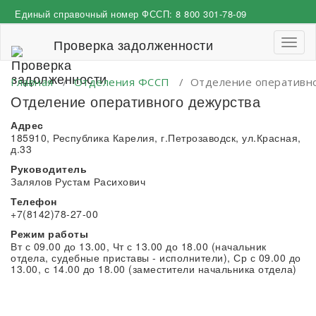
Перейти
Единый справочный номер ФССП:
8 800 301-78-09
к
содержимому
Проверка задолженности
Пере
навиг
Главная
/
Отделения ФССП
/
Отделение оперативн
Отделение оперативного дежурства
Адрес
185910, Республика Карелия, г.Петрозаводск, ул.Красная,
д.33
Руководитель
Залялов Рустам Расихович
Телефон
+7(8142)78-27-00
Режим работы
Вт с 09.00 до 13.00, Чт с 13.00 до 18.00 (начальник
отдела, судебные приставы - исполнители), Ср с 09.00 до
13.00, с 14.00 до 18.00 (заместители начальника отдела)