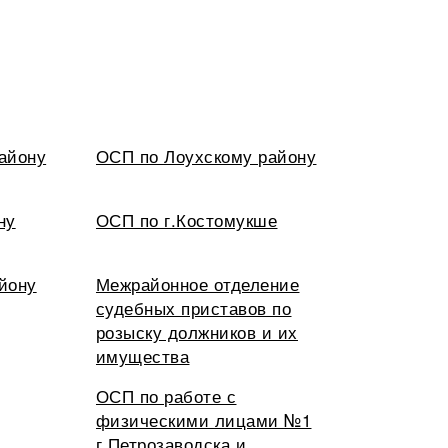
айону
ОСП по Лоухскому району
ну
ОСП по г.Костомукше
йону
Межрайонное отделение
судебных приставов по
розыску должников и их
имущества
ОСП по работе с
физическими лицами №1
г.Петрозаводска и