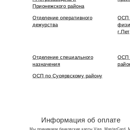
Прионежского района
Отделение оперативного
ОСП 
дежурства
физи
г.Пе
Отделение специального
ОСП 
назначения
райо
ОСП по Суоярвскому району
Информация об оплате
Мы принимаем банковские карты Vias, MasterCard, 