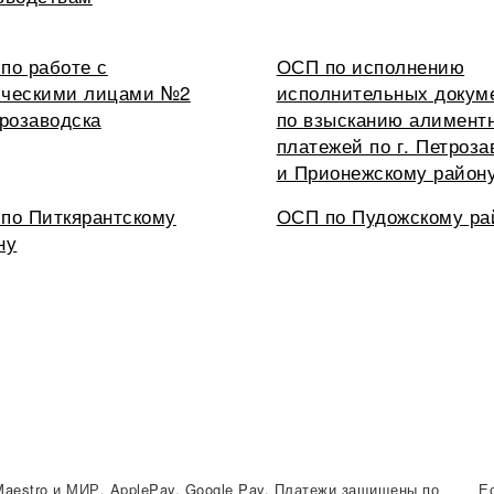
по работе с
ОСП по исполнению
ческими лицами №2
исполнительных докум
трозаводска
по взысканию алимент
платежей по г. Петроза
и Прионежскому район
по Питкярантскому
ОСП по Пудожскому ра
ну
Maestro и МИР, ApplePay, Google Pay. Платежи защищены по
Е