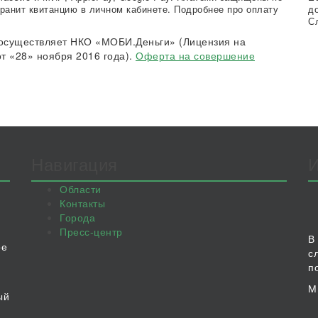
ранит квитанцию в личном кабинете. Подробнее про оплату
д
С
осуществляет НКО «МОБИ.Деньги» (Лицензия на
т «28» ноября 2016 года).
Оферта на совершение
Навигация
Области
Контакты
Города
Пресс-центр
В
ое
с
п
М
ый