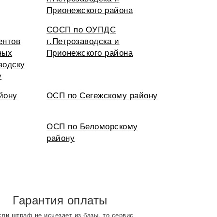
Прионежского района
СОСП по ОУПДС
ентов
г.Петрозаводска и
ных
Прионежского района
водску
у
йону
ОСП по Сегежскому району
ОСП по Беломорскому
району
Гарантия оплаты
сли штраф не исчезает из базы, то сервис