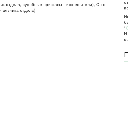
о
ьник отдела, судебные приставы - исполнители), Ср с
п
ачальника отдела)
И
б
"
О
N
о
П