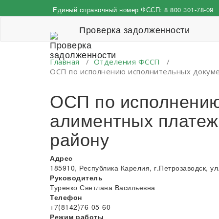
Перейти
Единый справочный номер ФССП:
8 800 301-78-09
к
содержимому
Проверка задолженности
Главная
/
Отделения ФССП
/
ОСП по исполнению исполнительных докуме
ОСП по исполнению
алиментных платеже
району
Адрес
185910, Республика Карелия, г.Петрозаводск, ул
Руководитель
Туренко Светлана Васильевна
Телефон
+7(8142)76-05-60
Режим работы