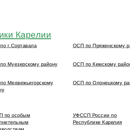
ики Карелии
по г.Сортавала
ОСП по Пряжинскому р
по Муезерскому району
ОСП по Кемскому райо
по Медвежьегорскому
ОСП по Олонецкому ра
ну
 по особым
УФССП России по
лнительным
Республике Карелия
зводствам