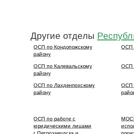
Другие отделы
Республ
ОСП по Кондопожскому
ОСП 
району
ОСП по Калевальскому
ОСП 
району
ОСП по Лахденпохскому
ОСП 
району
райо
ОСП по работе с
МОСП
юридическими лицами
испо
г.Петрозаводска и
прои