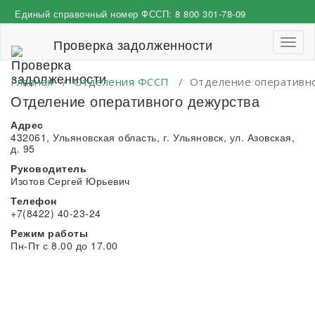
Перейти
Единый справочный номер ФССП:
8 800 301-78-09
к
содержимому
Проверка задолженности
Пере
навиг
Главная
/
Отделения ФССП
/
Отделение оперативн
Отделение оперативного дежурства
Адрес
432061, Ульяновская область, г. Ульяновск, ул. Азовская,
д. 95
Руководитель
Изотов Сергей Юрьевич
Телефон
+7(8422) 40-23-24
Режим работы
Пн-Пт с 8.00 до 17.00