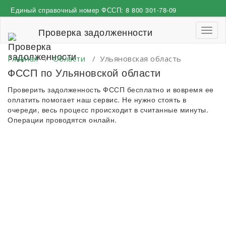
Перейти
Единый справочный номер ФССП:
8 800 301-78-09
к
содержимому
Проверка задолженности
Пере
навиг
Главная
/
Области
/
Ульяновская область
ФССП по Ульяновской области
Проверить задолженность ФССП бесплатно и вовремя ее
оплатить помогает наш сервис. Не нужно стоять в
очереди, весь процесс происходит в считанные минуты.
Операции проводятся онлайн.