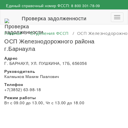
Перейти
Единый справочный номер ФССП:
8 800 301-78-09
к
содержимому
Проверка задолженности
Пере
навиг
Главная
/
Отделения ФССП
/
ОСП Железнодорожного
ОСП Железнодорожного района
г.Барнаула
Адрес
Г. БАРНАУЛ, УЛ. ПУШКИНА, 17Б, 656056
Руководитель
Калмыков Маким Павлович
Телефон
+7(3852) 63-98-18
Режим работы
Вт с 09.00 до 13.00, Чт с 13.00 до 18.00