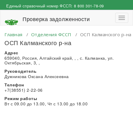
Перейти
Единый справочный номер ФССП:
8 800 301-78-09
к
содержимому
Проверка задолженности
Пере
навиг
Главная
/
Отделения ФССП
/
ОСП Калманского р-на
ОСП Калманского р-на
Адрес
659040, Россия, Алтайский край, , , с. Калманка, ул.
Октябрьская, 3, ,
Руководитель
Дужникова Оксана Алексеевна
Телефон
+7(38551) 2-22-06
Режим работы
Вт с 09.00 до 13.00, Чт с 13.00 до 18.00