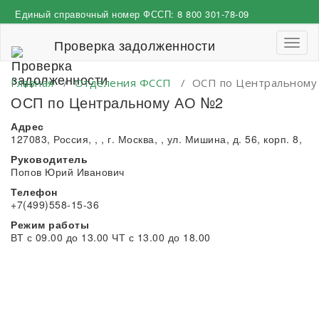
Перейти
Единый справочный номер ФССП:
8 800 301-78-09
к
содержимому
Проверка задолженности
Пере
навиг
Главная
/
Отделения ФССП
/
ОСП по Центральному
ОСП по Центральному АО №2
Адрес
127083, Россия, , , г. Москва, , ул. Мишина, д. 56, корп. 8,
Руководитель
Попов Юрий Иванович
Телефон
+7(499)558-15-36
Режим работы
ВТ с 09.00 до 13.00 ЧТ с 13.00 до 18.00