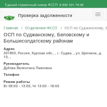
Перейти
Единый справочный номер ФССП:
8 800 301-78-09
к
содержимому
Проверка задолженности
Пере
навиг
Главная
/
Отделения ФССП
/
ОСП по Суджанскому, 
ОСП по Суджанскому, Беловскому и
Большесолдатскому районам
Адрес
307800, Россия, Курская обл., , г. Суджа, , ул. Щепкина, д.
10, ,
Руководитель
Дубова Валентина Павловна
Телефон
Режим работы
Вт 09:00 - 13:00, Чт 13:00 - 18:00