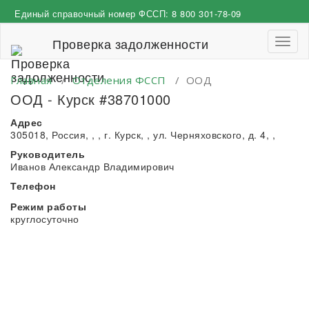
Перейти
Единый справочный номер ФССП:
8 800 301-78-09
к
содержимому
Проверка задолженности
Пере
навиг
Главная
/
Отделения ФССП
/
ООД
ООД - Курск #38701000
Адрес
305018, Россия, , , г. Курск, , ул. Черняховского, д. 4, ,
Руководитель
Иванов Александр Владимирович
Телефон
Режим работы
круглосуточно