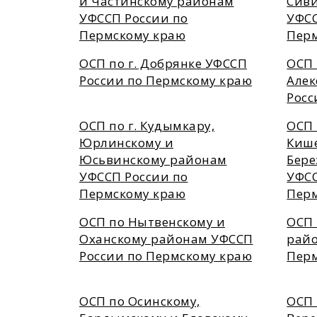
и Частинскому районам
Сив
УФССП России по
УФСС
Пермскому краю
Пер
ОСП по г. Добрянке УФССП
ОСП 
России по Пермскому краю
Алек
Росс
ОСП по г. Кудымкару,
ОСП 
Юрлинскому и
Кише
Юсьвинскому районам
Бере
УФССП России по
УФСС
Пермскому краю
Пер
ОСП по Нытвенскому и
ОСП 
Оханскому районам УФССП
райо
России по Пермскому краю
Пер
ОСП по Осинскому,
ОСП 