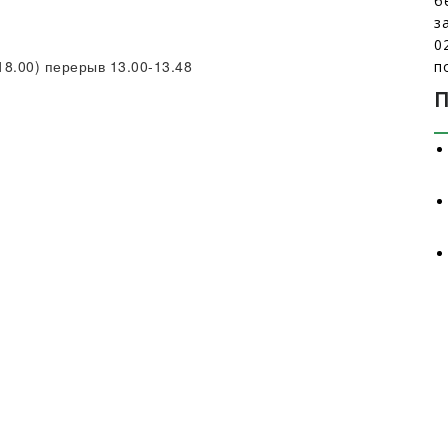
б
з
0
18.00) перерыв 13.00-13.48
п
П