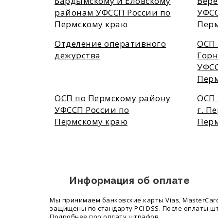
Бардымскому и Еловскому
Вер
районам УФССП России по
УФСС
Пермскому краю
Пер
Отделение оперативного
ОСП 
дежурства
Горн
УФСС
Пер
ОСП по Пермскому району
ОСП 
УФССП России по
г. П
Пермскому краю
Пер
Информация об оплате
Мы принимаем банковские карты Vias, MasterCard,
защищены по стандарту PCI DSS. После оплаты ш
Подробнее про оплату штрафов.