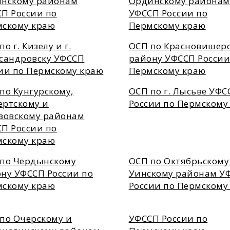
инскому районам
Ординскому районам
П России по
УФССП России по
мскому краю
Пермскому краю
по г. Кизелу и г.
ОСП по Красновишер
сандровску УФССП
району УФССП России
ии по Пермскому краю
Пермскому краю
по Кунгурскому,
ОСП по г. Лысьве УФС
ртскому и
России по Пермскому
зовскому районам
П России по
мскому краю
по Чердынскому
ОСП по Октябрьскому
ну УФССП России по
Уинскому районам У
мскому краю
России по Пермскому
по Очерскому и
УФССП России по