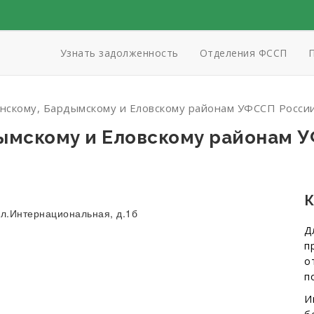
Узнать задолженность
Отделения ФССП
П
нскому, Бардымскому и Еловскому районам УФССП Росси
ымскому и Еловскому районам У
К
 ул.Интернациональная, д.1б
Д
п
о
п
И