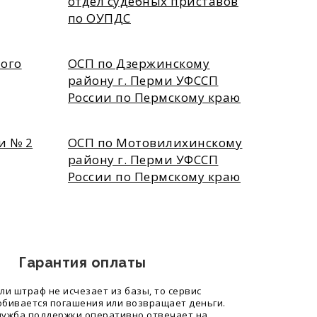
отдел судебных приставов
по ОУПДС
ого
ОСП по Дзержинскому
району г. Перми УФССП
России по Пермскому краю
и № 2
ОСП по Мотовилихинскому
району г. Перми УФССП
России по Пермскому краю
Гарантия оплаты
сли штраф не исчезает из базы, то сервис
обивается погашения или возвращает деньги.
лужба поддержки оперативно отвечает на