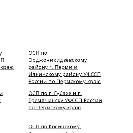
у
ОСП по
СП
Орджоникидзевскому
 краю
району г. Перми и
Ильинскому району УФССП
России по Пермскому краю
 и
ОСП по г. Губахе и г.
у
Гремячинску УФССП России
по Пермскому краю
ОСП по Косинскому,