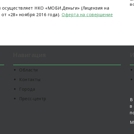
в
й осуществляет НКО «МОБИ.Деньги» (Лицензия на
от «28» ноября 2016 года).
Оферта на совершение
Навигация
И
Области
Контакты
Города
Пресс-центр
В
в
п
М