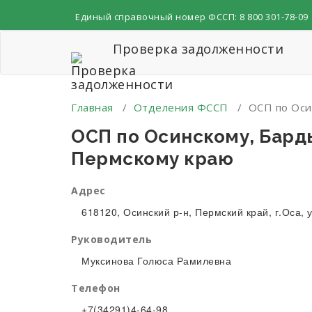
Перейти
Единый справочный номер ФССП:
8 800 301-78-09
к
содержимому
Проверка задолженности
Главная
/
Отделения ФССП
/
ОСП по Оси
ОСП по Осинскому, Бард
Пермскому краю
Адрес
618120, Осинский р-н, Пермский край, г.Оса,
Руководитель
Муксинова Голюса Рамилевна
Телефон
+7(34291)4-64-98