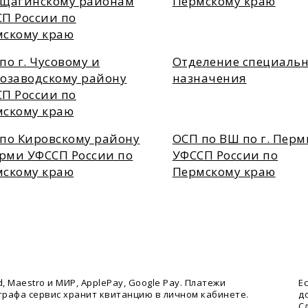
ещагинскому районам
Пермскому краю
П России по
мскому краю
по г. Чусовому и
Отделение специальн
озаводскому району
назначения
П России по
мскому краю
по Кировскому району
ОСП по ВШ по г. Перм
ерми УФССП России по
УФССП России по
мскому краю
Пермскому краю
 Maestro и МИР, ApplePay, Google Pay. Платежи
Е
трафа сервис хранит квитанцию в личном кабинете.
д
С