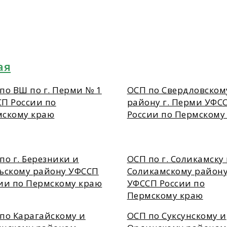
ая
по ВШ по г. Перми № 1
ОСП по Свердловском
П России по
району г. Перми УФС
мскому краю
России по Пермскому
по г. Березники и
ОСП по г. Соликамску
ьскому району УФССП
Соликамскому район
ии по Пермскому краю
УФССП России по
Пермскому краю
по Карагайскому и
ОСП по Суксунскому и