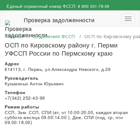
Перейти
Единый справочный номер ФССП:
8 800 301-78-09
к
содержимому
Проверка задолженности
Пере
навиг
Главная
/
Отделения ФССП
/
ОСП по Кировскому ра
ОСП по Кировскому району г. Перми
УФССП России по Пермскому краю
Адрес
614113, г. Пермь, ул.Александра Невского, д.26
Руководитель
Кузьминых Антон Юрьевич
Телефон
+7(342) 252-43-99
Режим работы
ССП, Зам. ССП, СПИ:(вт, чт 10.00-20.00, каждая вторая
суббота месяца 09.00:14.00 ), Деж. СПИ (пнд, ср, птн
09.00-18.00)