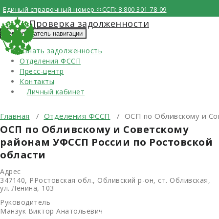
Перейти
Единый справочный номер ФССП:
8 800 301-78-09
к
Проверка задолженности
содержимому
Переключатель навигации
Узнать задолженность
Отделения ФССП
Пресс-центр
Контакты
Личный кабинет
Главная
/
Отделения ФССП
/
ОСП по Обливскому и Со
ОСП по Обливскому и Советскому
районам УФССП России по Ростовской
области
Адрес
347140, РРостовская обл., Обливский р-он, ст. Обливская,
ул. Ленина, 103
Руководитель
Манзук Виктор Анатольевич