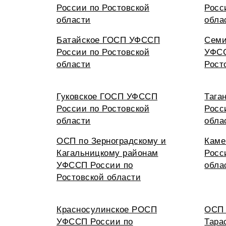
России по Ростовской
Росс
области
обла
Батайское ГОСП УФССП
Семи
России по Ростовской
УФСС
области
Рост
Гуковское ГОСП УФССП
Тага
России по Ростовской
Росс
области
обла
ОСП по Зерноградскому и
Каме
Кагальницкому районам
Росс
УФССП России по
обла
Ростовской области
Красносулинское РОСП
ОСП 
УФССП России по
Тара