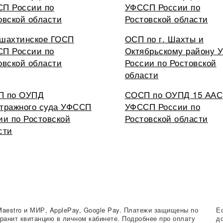
П России по
УФССП России по
овской области
Ростовской области
шахтинское ГОСП
ОСП по г. Шахты и
П России по
Октябрьскому району
овской области
России по Ростовской
области
П по ОУПД
СОСП по ОУПД 15 ААС
тражного суда УФССП
УФССП России по
ии по Ростовской
Ростовской области
сти
Maestro и МИР, ApplePay, Google Pay. Платежи защищены по
Е
ранит квитанцию в личном кабинете. Подробнее про оплату
д