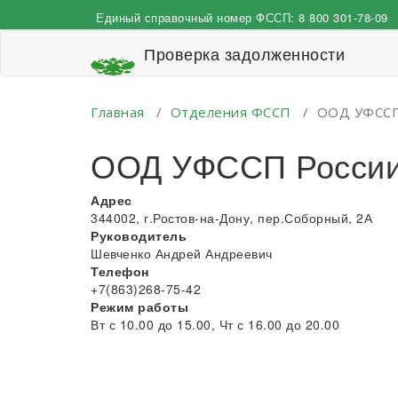
Перейти
Единый справочный номер ФССП:
8 800 301-78-09
к
содержимому
Проверка задолженности
Главная
/
Отделения ФССП
/
ООД УФССП 
ООД УФССП России 
Адрес
344002, г.Ростов-на-Дону, пер.Соборный, 2А
Руководитель
Шевченко Андрей Андреевич
Телефон
+7(863)268-75-42
Режим работы
Вт с 10.00 до 15.00, Чт с 16.00 до 20.00