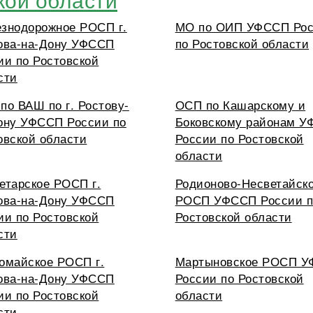
знодорожное РОСП г.
МО по ОИП УФССП Ро
ова-на-Дону УФССП
по Ростовской области
ии по Ростовской
сти
по ВАШ по г. Ростову-
ОСП по Кашарскому и
ону УФССП России по
Боковскому районам 
овской области
России по Ростовской
области
етарское РОСП г.
Родионово-Несветайск
ова-на-Дону УФССП
РОСП УФССП России п
ии по Ростовской
Ростовской области
сти
омайское РОСП г.
Мартыновское РОСП 
ова-на-Дону УФССП
России по Ростовской
ии по Ростовской
области
сти