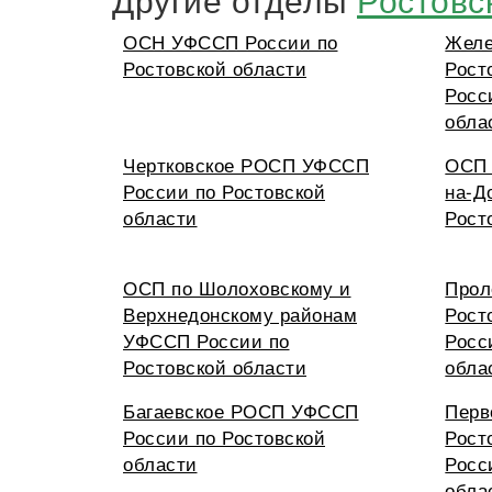
ОСН УФССП России по
Желе
Ростовской области
Рост
Росс
обла
Чертковское РОСП УФССП
ОСП 
России по Ростовской
на-Д
области
Рост
ОСП по Шолоховскому и
Прол
Верхнедонскому районам
Рост
УФССП России по
Росс
Ростовской области
обла
Багаевское РОСП УФССП
Перв
России по Ростовской
Рост
области
Росс
обла