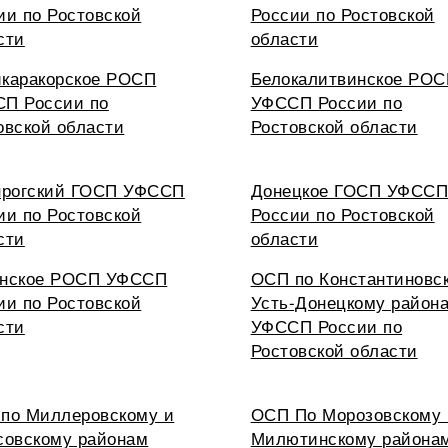
ии по Ростовской
России по Ростовской
сти
области
каракорское РОСП
Белокалитвинское РО
П России по
УФССП России по
овской области
Ростовской области
нрогский ГОСП УФССП
Донецкое ГОСП УФСС
ии по Ростовской
России по Ростовской
сти
области
нское РОСП УФССП
ОСП по Константиновс
ии по Ростовской
Усть-Донецкому район
сти
УФССП России по
Ростовской области
по Миллеровскому и
ОСП По Морозовскому
совскому районам
Милютинскому района