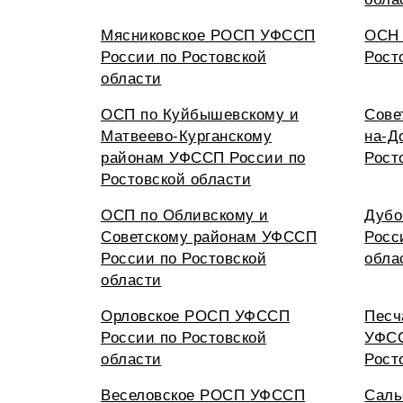
Мясниковское РОСП УФССП
ОСН 
России по Ростовской
Рост
области
ОСП по Куйбышевскому и
Сове
Матвеево-Курганскому
на-Д
районам УФССП России по
Рост
Ростовской области
ОСП по Обливскому и
Дубо
Советскому районам УФССП
Росс
России по Ростовской
обла
области
Орловское РОСП УФССП
Песч
России по Ростовской
УФСС
области
Рост
Веселовское РОСП УФССП
Саль