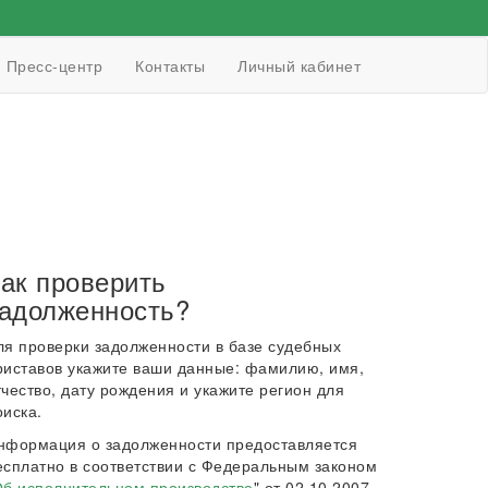
Пресс-центр
Контакты
Личный кабинет
ак проверить
адолженность?
ля проверки задолженности в базе судебных
риставов укажите ваши данные: фамилию, имя,
тчество, дату рождения и укажите регион для
оиска.
нформация о задолженности предоставляется
есплатно в соответствии с Федеральным законом
б исполнительном производстве
" от 02.10.2007