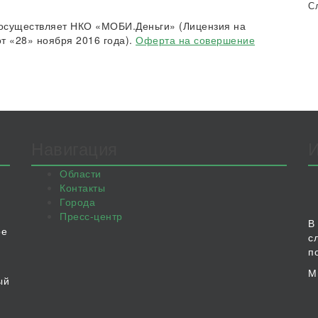
С
осуществляет НКО «МОБИ.Деньги» (Лицензия на
т «28» ноября 2016 года).
Оферта на совершение
Навигация
Области
Контакты
Города
Пресс-центр
В
ое
с
п
М
ый