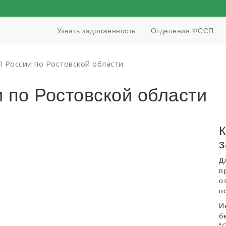
Узнать задолженность
Отделения ФССП
России по Ростовской области
по Ростовской области
К
з
Д
п
о
п
И
б
"
О