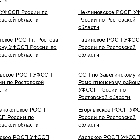
УФССП России по
Неклиновское РОСП У
овской области
России по Ростовской
области
тское РОСП г. Ростова-
Тацинское РОСП УФС
ону УФССП России по
России по Ростовской
овской области
области
вское РОСП УФССП
ОСП по Заветинскому 
ии по Ростовской
Ремонтненскому район
сти
УФССП России по
Ростовской области
анокопское РОСП
Егорлыкское РОСП УФ
П России по
России по Ростовской
овской области
области
ское РОСП УФССП
Азовское РОСП УФСС