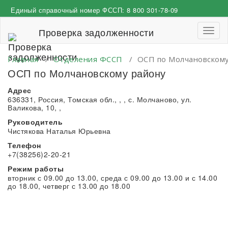
Перейти
Единый справочный номер ФССП:
8 800 301-78-09
к
содержимому
Проверка задолженности
Пере
навиг
Главная
/
Отделения ФССП
/
ОСП по Молчановскому
ОСП по Молчановскому району
Адрес
636331, Россия, Томская обл., , , с. Молчаново, ул.
Валикова, 10, ,
Руководитель
Чистякова Наталья Юрьевна
Телефон
+7(38256)2-20-21
Режим работы
вторник с 09.00 до 13.00, среда с 09.00 до 13.00 и с 14.00
до 18.00, четверг с 13.00 до 18.00