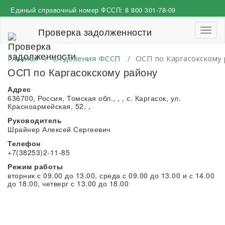
Перейти
Единый справочный номер ФССП:
8 800 301-78-09
к
содержимому
Проверка задолженности
Пере
навиг
Главная
/
Отделения ФССП
/
ОСП по Каргасокскому
ОСП по Каргасокскому району
Адрес
636700, Россия, Томская обл., , , с. Каргасок, ул.
Красноармейская, 52, ,
Руководитель
Шрайнер Алексей Сергеевич
Телефон
+7(38253)2-11-85
Режим работы
вторник с 09.00 до 13.00, среда с 09.00 до 13.00 и с 14.00
до 18.00, четверг с 13.00 до 18.00