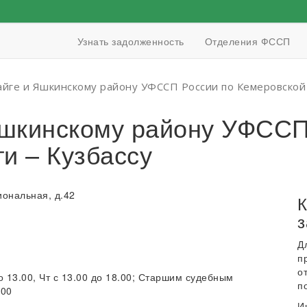
Узнать задолженность
Отделения ФССП
Тайге и Яшкинскому району УФССП России по Кемеровской 
 Яшкинскому району УФССП
и – Кузбассу
иональная, д.42
К
з
Д
п
о
о 13.00, Чт с 13.00 до 18.00; Старшим судебным
п
.00
И