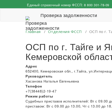
Перейти
Единый справочный номер ФССП:
8 800 301-78-09
к
содержимому
Проверка задолженности
Главная
/
Отделения ФССП
/
ОСП по г. 
ОСП по г. Тайге и
Кемеровской област
Адрес
652400, Кемеровская обл., г.Тайга, ул.Интернац
Руководитель
Хасанова Наталья Евгеньевна
Телефон
+7(38448)2-19-47
Режим работы
Судебных приставов исполнителей: Вт с 09.00 д
приставом: Вт с 09.00 до 13.00, Чт с 13.00 до 18