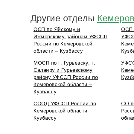
Другие отделы
Кемеров
ОСП по Яйскому и
ОСП 
Ижморскому районам УФССП
УФСС
России по Кемеровской
Кеме
области – Кузбассу
Кузб
МОСП по г. Гурьевску, г.
УФСС
Салаиру и Гурьевскому
Кеме
району УФССП России по
Кузб
Кемеровской области –
Кузбассу
СООД УФССП России по
СО 
Кемеровской области –
Росс
Кузбассу
обла