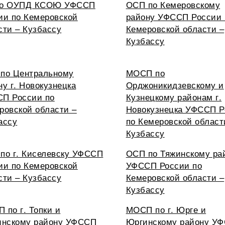
по ОУПД КСОЮ УФССП
ОСП по Кемеровскому
ии по Кемеровской
району УФССП России 
сти – Кузбассу
Кемеровской области –
Кузбассу
по Центральному
МОСП по
ну г. Новокузнецка
Орджоникидзевскому и
П России по
Кузнецкому районам г.
ровской области –
Новокузнецка УФССП Р
ассу
по Кемеровской област
Кузбассу
по г. Киселевску УФССП
ОСП по Тяжинскому ра
ии по Кемеровской
УФССП России по
сти – Кузбассу
Кемеровской области –
Кузбассу
 по г. Топки и
МОСП по г. Юрге и
инскому району УФССП
Юргинскому району У