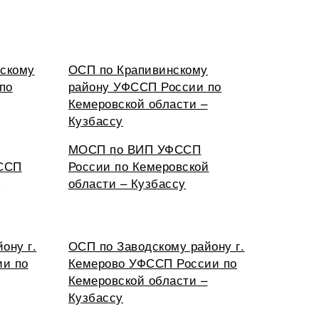
скому
ОСП по Крапивинскому
по
району УФССП России по
Кемеровской области –
Кузбассу
МОСП по ВИП УФССП
ФССП
России по Кемеровской
й
области – Кузбассу
ону г.
ОСП по Заводскому району г.
ии по
Кемерово УФССП России по
Кемеровской области –
Кузбассу