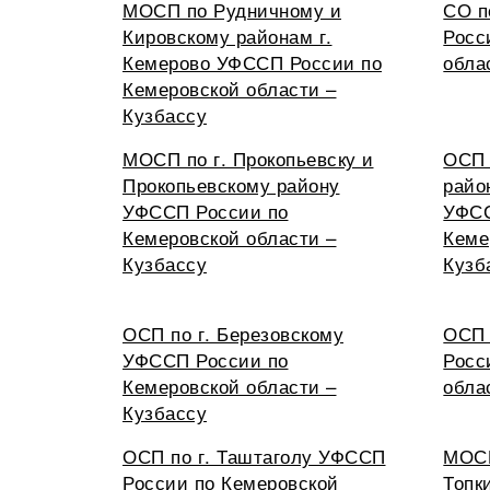
МОСП по Рудничному и
СО 
Кировскому районам г.
Росс
Кемерово УФССП России по
обла
Кемеровской области –
Кузбассу
МОСП по г. Прокопьевску и
ОСП 
Прокопьевскому району
райо
УФССП России по
УФСС
Кемеровской области –
Кеме
Кузбассу
Кузб
ОСП по г. Березовскому
ОСП 
УФССП России по
Росс
Кемеровской области –
обла
Кузбассу
ОСП по г. Таштаголу УФССП
МОСП
России по Кемеровской
Топк