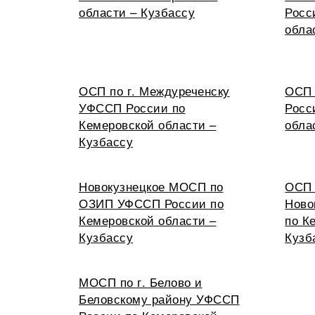
области – Кузбассу
Росс
обла
ОСП по г. Междуреченску
ОСП 
УФССП России по
Росс
Кемеровской области –
обла
Кузбассу
Новокузнецкое МОСП по
ОСП 
ОЗИП УФССП России по
Ново
Кемеровской области –
по К
Кузбассу
Кузб
МОСП по г. Белово и
Беловскому району УФССП