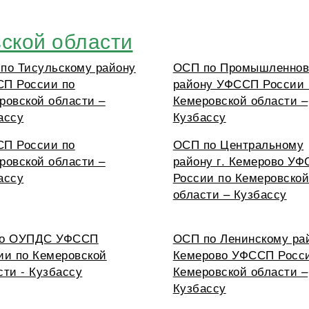
ской области
по Тисульскому району
ОСП по Промышленнов
П России по
району УФССП России 
ровской области –
Кемеровской области –
ассу
Кузбассу
П России по
ОСП по Центральному
ровской области –
району г. Кемерово У
ассу
России по Кемеровско
области – Кузбассу
по ОУПДС УФССП
ОСП по Ленинскому рай
ии по Кемеровской
Кемерово УФССП Росс
сти - Кузбассу
Кемеровской области –
Кузбассу