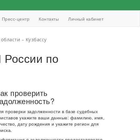
Пресс-центр
Контакты
Личный кабинет
области – Кузбассу
 России по
ак проверить
адолженность?
ля проверки задолженности в базе судебных
риставов укажите ваши данные: фамилию, имя,
тчество, дату рождения и укажите регион для
оиска.
нформация о задолженности предоставляется