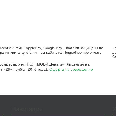
Maestro и МИР, ApplePay, Google Pay. Платежи защищены по
Е
ранит квитанцию в личном кабинете. Подробнее про оплату
д
С
осуществляет НКО «МОБИ.Деньги» (Лицензия на
т «28» ноября 2016 года).
Оферта на совершение
Навигация