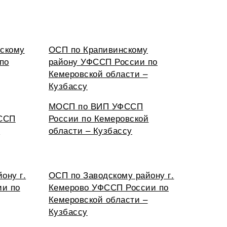
скому
ОСП по Крапивинскому
по
району УФССП России по
Кемеровской области –
Кузбассу
МОСП по ВИП УФССП
ФССП
России по Кемеровской
й
области – Кузбассу
ону г.
ОСП по Заводскому району г.
ии по
Кемерово УФССП России по
Кемеровской области –
Кузбассу