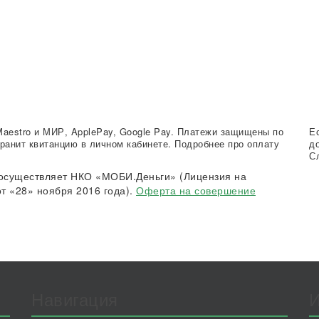
Maestro и МИР, ApplePay, Google Pay. Платежи защищены по
Е
ранит квитанцию в личном кабинете. Подробнее про оплату
д
С
осуществляет НКО «МОБИ.Деньги» (Лицензия на
т «28» ноября 2016 года).
Оферта на совершение
Навигация