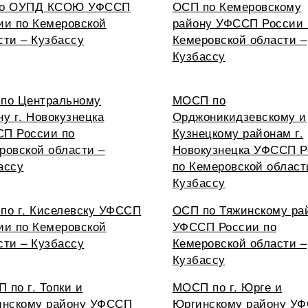
по ОУПД КСОЮ УФССП
ОСП по Кемеровскому
ии по Кемеровской
району УФССП России 
сти – Кузбассу
Кемеровской области –
Кузбассу
по Центральному
МОСП по
ну г. Новокузнецка
Орджоникидзевскому и
П России по
Кузнецкому районам г.
ровской области –
Новокузнецка УФССП Р
ассу
по Кемеровской област
Кузбассу
по г. Киселевску УФССП
ОСП по Тяжинскому ра
ии по Кемеровской
УФССП России по
сти – Кузбассу
Кемеровской области –
Кузбассу
 по г. Топки и
МОСП по г. Юрге и
инскому району УФССП
Юргинскому району У