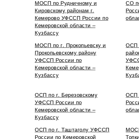
МОСП по Рудничному и
СО 
Кировскому районам г.
Росс
Кемерово УФССП России по
обла
Кемеровской области –
Кузбассу
МОСП по г. Прокопьевску и
ОСП 
Прокопьевскому району
райо
УФССП России по
УФСС
Кемеровской области –
Кеме
Кузбассу
Кузб
ОСП по г. Березовскому
ОСП 
УФССП России по
Росс
Кемеровской области –
обла
Кузбассу
ОСП по г. Таштаголу УФССП
МОСП
России по Кемеровской
Топк