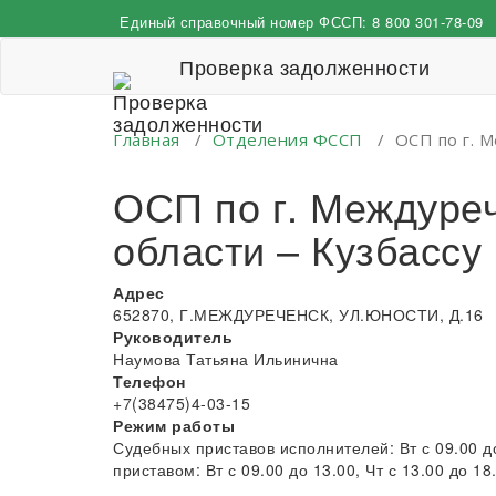
Перейти
Единый справочный номер ФССП:
8 800 301-78-09
к
содержимому
Проверка задолженности
Главная
/
Отделения ФССП
/
ОСП по г. 
ОСП по г. Междуре
области – Кузбассу
Адрес
652870, Г.МЕЖДУРЕЧЕНСК, УЛ.ЮНОСТИ, Д.16
Руководитель
Наумова Татьяна Ильинична
Телефон
+7(38475)4-03-15
Режим работы
Судебных приставов исполнителей: Вт с 09.00 д
приставом: Вт с 09.00 до 13.00, Чт с 13.00 до 18