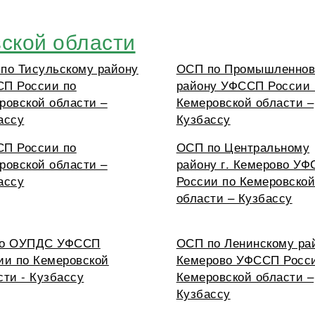
ской области
по Тисульскому району
ОСП по Промышленнов
П России по
району УФССП России 
ровской области –
Кемеровской области –
ассу
Кузбассу
П России по
ОСП по Центральному
ровской области –
району г. Кемерово У
ассу
России по Кемеровско
области – Кузбассу
по ОУПДС УФССП
ОСП по Ленинскому рай
ии по Кемеровской
Кемерово УФССП Росс
сти - Кузбассу
Кемеровской области –
Кузбассу