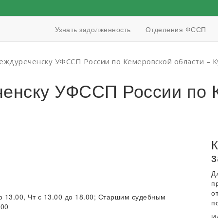
Узнать задолженность
Отделения ФССП
Междуреченску УФССП России по Кемеровской области – К
ченску УФССП России по 
К
з
Д
п
о
о 13.00, Чт с 13.00 до 18.00; Старшим судебным
п
.00
И