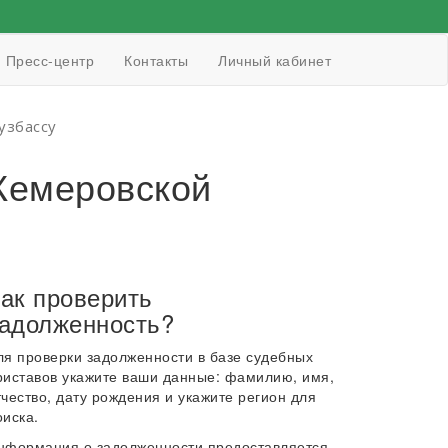
Пресс-центр
Контакты
Личный кабинет
узбассу
Кемеровской
ак проверить
адолженность?
ля проверки задолженности в базе судебных
риставов укажите ваши данные: фамилию, имя,
тчество, дату рождения и укажите регион для
оиска.
нформация о задолженности предоставляется