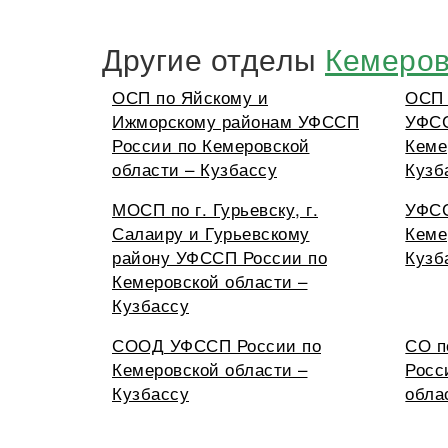
Другие отделы
Кемеров
ОСП по Яйскому и
ОСП 
Ижморскому районам УФССП
УФСС
России по Кемеровской
Кеме
области – Кузбассу
Кузб
МОСП по г. Гурьевску, г.
УФСС
Салаиру и Гурьевскому
Кеме
району УФССП России по
Кузб
Кемеровской области –
Кузбассу
СООД УФССП России по
СО 
Кемеровской области –
Росс
Кузбассу
обла