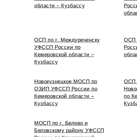
области – Кузбассу
Росс
обла
ОСП по г. Междуреченску
ОСП 
УФССП России по
Росс
Кемеровской области –
обла
Кузбассу
Новокузнецкое МОСП по
ОСП 
ОЗИП УФССП России по
Ново
Кемеровской области –
по К
Кузбассу
Кузб
МОСП по г. Белово и
Беловскому району УФССП