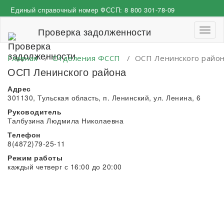
Перейти
Единый справочный номер ФССП:
8 800 301-78-09
к
содержимому
Проверка задолженности
Пере
навиг
Главная
/
Отделения ФССП
/
ОСП Ленинского райо
ОСП Ленинского района
Адрес
301130, Тульская область, п. Ленинский, ул. Ленина, 6
Руководитель
Талбузина Людмила Николаевна
Телефон
8(4872)79-25-11
Режим работы
каждый четверг с 16:00 до 20:00