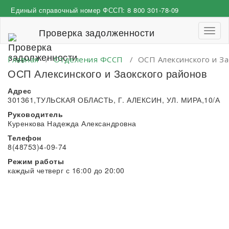
Перейти
Единый справочный номер ФССП:
8 800 301-78-09
к
содержимому
Проверка задолженности
Пере
навиг
Главная
/
Отделения ФССП
/
ОСП Алексинского и За
ОСП Алексинского и Заокского районов
Адрес
301361,ТУЛЬСКАЯ ОБЛАСТЬ, Г. АЛЕКСИН, УЛ. МИРА,10/А
Руководитель
Куренкова Надежда Александровна
Телефон
8(48753)4-09-74
Режим работы
каждый четверг с 16:00 до 20:00