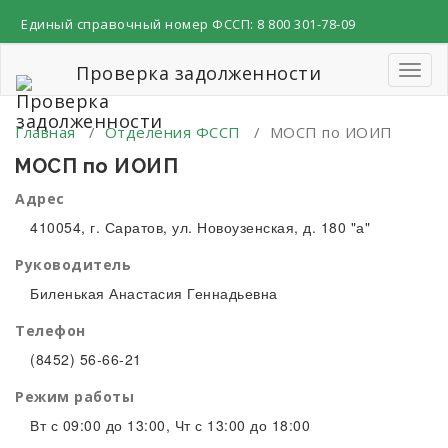
Перейти
Единый справочный номер ФССП:
8 800 301-78-09
к
содержимому
Проверка задолженности
Пере
навиг
Главная
/
Отделения ФССП
/
МОСП по ИОИП
МОСП по ИОИП
Адрес
410054, г. Саратов, ул. Новоузенская, д. 180 "а"
Руководитель
Биленькая Анастасия Геннадьевна
Телефон
(8452) 56-66-21
Режим работы
Вт с 09:00 до 13:00, Чт с 13:00 до 18:00