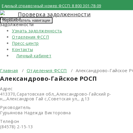
Перейти
Единый справочный номер ФССП:
8 800 301-78-09
к
Проверка задолженности
содержимому
Переключатель навигации
Узнать задолженность
Отделения ФССП
Пресс-центр
Контакты
Личный кабинет
Главная
/
Отделения ФССП
/
Александрово-Гайское 
Александрово-Гайское РОСП
Адрес
413370,Саратовская обл,,Александрово-Гайский р-
н,,,Александров Гай с,Советская ул,, д.13
Руководитель
Гурьянова Надежда Викторовна
Телефон
(84578) 2-15-13