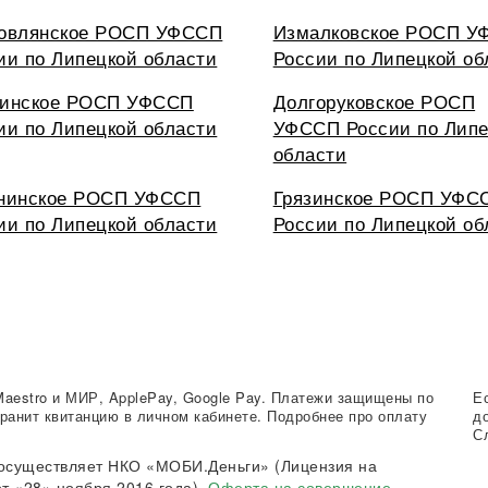
овлянское РОСП УФССП
Измалковское РОСП У
ии по Липецкой области
России по Липецкой об
инское РОСП УФССП
Долгоруковское РОСП
ии по Липецкой области
УФССП России по Липе
области
нинское РОСП УФССП
Грязинское РОСП УФС
ии по Липецкой области
России по Липецкой об
Maestro и МИР, ApplePay, Google Pay. Платежи защищены по
Е
ранит квитанцию в личном кабинете. Подробнее про оплату
д
С
осуществляет НКО «МОБИ.Деньги» (Лицензия на
т «28» ноября 2016 года).
Оферта на совершение