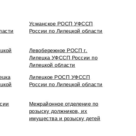
Усманское РОСП УФССП
ласти
России по Липецкой области
цкой
Левобережное РОСП г.
Липецка УФССП России по
Липецкой области
ецка
Липецкое РОСП УФССП
цкой
России по Липецкой области
сии
Межрайонное отделение по
розыску должников, их
имущества и розыску детей