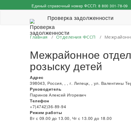
Перейти
Единый справочный номер ФССП:
8 800 301-78-09
к
содержимому
Проверка задолженности
Главная
/
Отделения ФССП
/
Межрайонно
Межрайонное отдел
розыску детей
Адрес
398043, Россия, , , г. Липецк, , ул. Валентины Те
Руководитель
Паринов Алексей Игоревич
Телефон
+7(4742)36-89-94
Режим работы
Вт с 09.00 до 13.00, Чт с 13.00 до 18.00