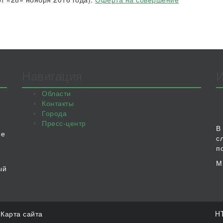
Навигация
Области
Контакты
Города
Пресс-центр
В
ое
с
п
М
ый
.
Карта сайта
HT