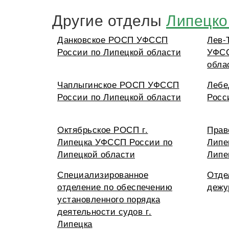
Другие отделы
Липецко
Данковское РОСП УФССП
Лев-
России по Липецкой области
УФСС
обла
Чаплыгинское РОСП УФССП
Лебе
России по Липецкой области
Росс
Октябрьское РОСП г.
Прав
Липецка УФССП России по
Липе
Липецкой области
Липе
Специализированное
Отде
отделение по обеспечению
дежу
установленного порядка
деятельности судов г.
Липецка