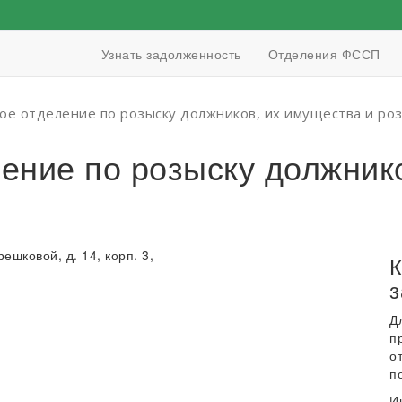
Узнать задолженность
Отделения ФССП
е отделение по розыску должников, их имущества и ро
ение по розыску должнико
решковой, д. 14, корп. 3,
К
з
Д
п
о
п
И