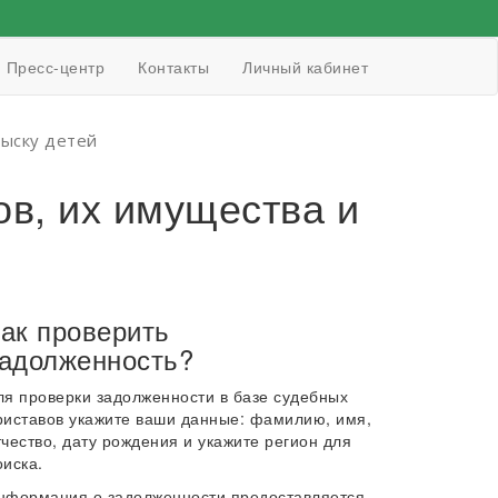
Пресс-центр
Контакты
Личный кабинет
зыску детей
в, их имущества и
ак проверить
адолженность?
ля проверки задолженности в базе судебных
риставов укажите ваши данные: фамилию, имя,
тчество, дату рождения и укажите регион для
оиска.
нформация о задолженности предоставляется