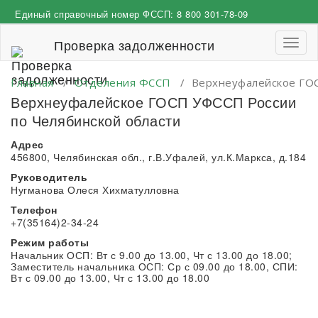
Перейти
Единый справочный номер ФССП:
8 800 301-78-09
к
содержимому
Проверка задолженности
Пере
навиг
Главная
/
Отделения ФССП
/
Верхнеуфалейское ГОС
Верхнеуфалейское ГОСП УФССП России
по Челябинской области
Адрес
456800, Челябинская обл., г.В.Уфалей, ул.К.Маркса, д.184
Руководитель
Нугманова Олеся Хихматулловна
Телефон
+7(35164)2-34-24
Режим работы
Начальник ОСП: Вт с 9.00 до 13.00, Чт с 13.00 до 18.00;
Заместитель начальника ОСП: Ср с 09.00 до 18.00, СПИ:
Вт с 09.00 до 13.00, Чт с 13.00 до 18.00