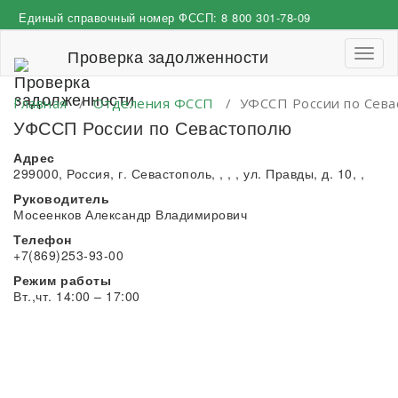
Перейти
Единый справочный номер ФССП:
8 800 301-78-09
к
содержимому
Проверка задолженности
Пере
навиг
Главная
/
Отделения ФССП
/
УФССП России по Сева
УФССП России по Севастополю
Адрес
299000, Россия, г. Севастополь, , , , ул. Правды, д. 10, ,
Руководитель
Мосеенков Александр Владимирович
Телефон
+7(869)253-93-00
Режим работы
Вт.,чт. 14:00 – 17:00