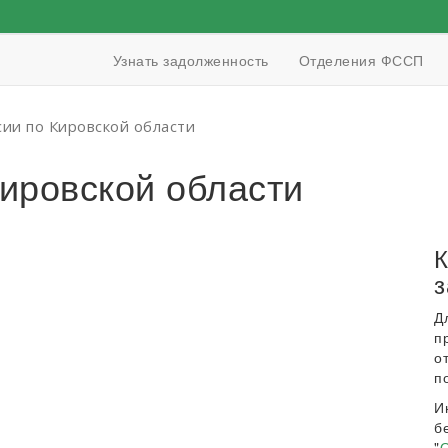
Узнать задолженность
Отделения ФССП
ии по Кировской области
ировской области
К
з
Д
п
о
п
И
б
"
О