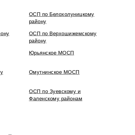
ОСП по Белохолуницкому
району
йону
ОСП по Верхошижемскому
району
Юрьянское МОСП
му
Омутнинское МОСП
ОСП по Зуевскому и
Фаленскому районам