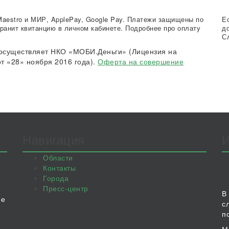
Maestro и МИР, ApplePay, Google Pay. Платежи защищены по
Е
ранит квитанцию в личном кабинете. Подробнее про оплату
д
С
осуществляет НКО «МОБИ.Деньги» (Лицензия на
т «28» ноября 2016 года).
Оферта на совершение
Навигация
Области
Контакты
Города
Пресс-центр
В
ое
с
п