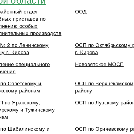
айонный отдел
ООД
бных приставов по
лнению особых
лнительных производств
№ 2 по Ленинскому
ОСП по Октябрьскому 
ну г. Кирова
г. Кирова
ление специального
Нововятское МОСП
ачения
по Советскому и
ОСП по Верхнекамском
жскому районам
району
 по Яранскому,
ОСП по Лузскому райо
урскому и Тужинскому
нам
по Шабалинскому и
ОСП по Оричевскому р