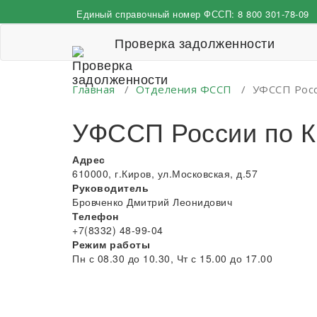
Перейти
Единый справочный номер ФССП:
8 800 301-78-09
к
содержимому
Проверка задолженности
Главная
/
Отделения ФССП
/
УФССП Росс
УФССП России по К
Адрес
610000, г.Киров, ул.Московская, д.57
Руководитель
Бровченко Дмитрий Леонидович
Телефон
+7(8332) 48-99-04
Режим работы
Пн с 08.30 до 10.30, Чт с 15.00 до 17.00