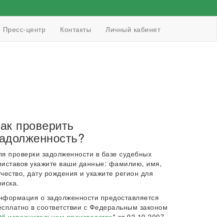
Пресс-центр
Контакты
Личный кабинет
ак проверить
адолженность?
ля проверки задолженности в базе судебных
риставов укажите ваши данные: фамилию, имя,
тчество, дату рождения и укажите регион для
оиска.
нформация о задолженности предоставляется
есплатно в соответствии с Федеральным законом
б исполнительном производстве
" от 02.10.2007