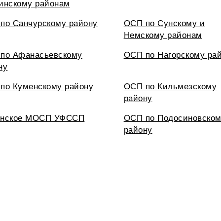
инскому районам
по Санчурскому району
ОСП по Сунскому и
Немскому районам
по Афанасьевскому
ОСП по Нагорскому ра
ну
по Куменскому району
ОСП по Кильмезскому
району
инское МОСП УФССП
ОСП по Подосиновско
району