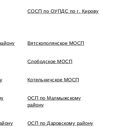
СОСП по ОУПДС по г. Кирову
району
Вятскополянское МОСП
Слободское МОСП
у
Котельничское МОСП
ну
ОСП по Малмыжскому
району
айону
ОСП по Даровскому району