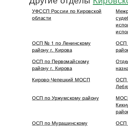
УФССП России по Кировской
Межр
области
суде
испо
испо
ОСП № 1 по Ленинскому
ОСП 
району г. Кирова
райо
ОСП по Первомайскому
Отде
району г. Кирова
назн
Кирово-Чепецкий МОСП
ОСП 
Лебя
ОСП по Уржумскому району
МОСП
Кикн
райо
ОСП по Мурашинскому
ОСП 