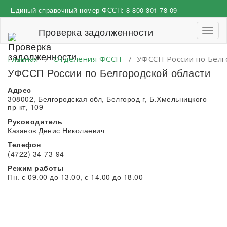
Перейти
Единый справочный номер ФССП:
8 800 301-78-09
к
содержимому
Проверка задолженности
Пере
навиг
Главная
/
Отделения ФССП
/
УФССП России по Белг
УФССП России по Белгородской области
Адрес
308002, Белгородская обл, Белгород г, Б.Хмельницкого
пр-кт, 109
Руководитель
Казанов Денис Николаевич
Телефон
(4722) 34-73-94
Режим работы
Пн. с 09.00 до 13.00, с 14.00 до 18.00