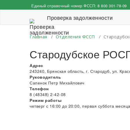
Перейти
Единый справочный номер ФССП:
8 800 301-78-09
к
содержимому
Проверка задолженности
Главная
/
Отделения ФССП
/
Стародубс
Стародубское РОС
Адрес
243240, Брянская область, г. Стародуб, ул. Кра
Руководитель
Сапенок Петр Михайлович
Телефон
8 (48348) 2-42-08
Режим работы
четверг с 16:00 до 20:00, первая суббота месяца