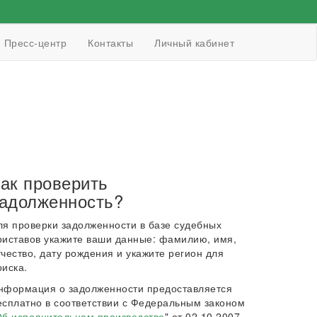
Пресс-центр
Контакты
Личный кабинет
ак проверить
адолженность?
ля проверки задолженности в базе судебных
риставов укажите ваши данные: фамилию, имя,
тчество, дату рождения и укажите регион для
оиска.
нформация о задолженности предоставляется
есплатно в соответствии с Федеральным законом
б исполнительном производстве
" от 02.10.2007