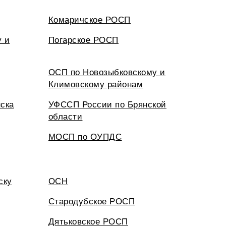
Комаричское РОСП
у и
Погарское РОСП
ОСП по Новозыбковскому и
Климовскому районам
ска
УФССП России по Брянской
области
МОСП по ОУПДС
ску
ОСН
Стародубское РОСП
Дятьковское РОСП