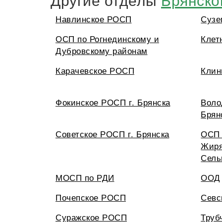
Навлинское РОСП
Сузе
ОСП по Рогнединскому и
Клет
Дубровскому районам
Карачевское РОСП
Клин
Фокинское РОСП г. Брянска
Воло
Брян
Советское РОСП г. Брянска
ОСП 
Жиря
Сель
МОСП по РДИ
ООД
Почепское РОСП
Севс
Суражское РОСП
Труб