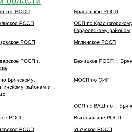
мское РОСП
Брасовское РОСП
нянское РОСП
ОСП по Красногорском
Гордеевскому районам
цовское РОСП
Мглинское РОСП
дарское РОСП г.
Бежицкое РОСП г. Брян
ска
по Брянскому,
МОСП по ОИП
тинскому районам и г.
цо
ОСП по ВАШ по г. Брян
кое РОСП
Выгоничское РОСП
чевское РОСП
Унечское РОСП