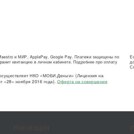
Maestro и МИР, ApplePay, Google Pay. Платежи защищены по
Е
ранит квитанцию в личном кабинете. Подробнее про оплату
д
С
осуществляет НКО «МОБИ.Деньги» (Лицензия на
т «28» ноября 2016 года).
Оферта на совершение
Навигация