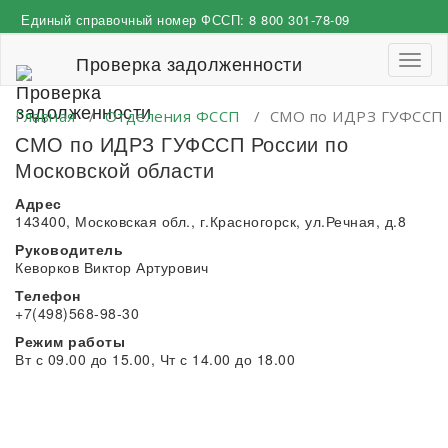
Перейти
Единый справочный номер ФССП:
8 800 301-78-09
к
содержимому
Проверка задолженности
Пере
навиг
Главная
/
Отделения ФССП
/
СМО по ИДРЗ ГУФССП Р
СМО по ИДРЗ ГУФССП России по
Московской области
Адрес
143400, Московская обл., г.Красногорск, ул.Речная, д.8
Руководитель
Кеворков Виктор Артурович
Телефон
+7(498)568-98-30
Режим работы
Вт с 09.00 до 15.00, Чт с 14.00 до 18.00