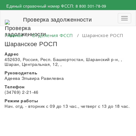
Перейти
Единый справочный номер ФССП:
8 800 301-78-09
к
содержимому
Проверка задолженности
Пере
навиг
Главная
/
Отделения ФССП
/
Шаранское РОСП
Шаранское РОСП
Адрес
452630, Россия, Респ. Башкортостан, Шаранский р-н, ,
Шаран, Центральная, 12, ,
Руководитель
Адеева Эльвира Равилевна
Телефон
(34769) 2-21-46
Режим работы
Нач. отд. - вторник с 09 до 13 час., четверг с 13 до 18 час.