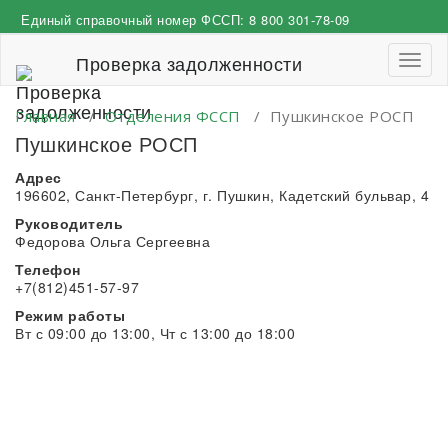
Перейти
Единый справочный номер ФССП:
8 800 301-78-09
к
содержимому
Проверка задолженности
Пере
навиг
Главная
/
Отделения ФССП
/
Пушкинское РОСП
Пушкинское РОСП
Адрес
196602, Санкт-Петербург, г. Пушкин, Кадетский бульвар, 4
Руководитель
Федорова Ольга Сергеевна
Телефон
+7(812)451-57-97
Режим работы
Вт с 09:00 до 13:00, Чт с 13:00 до 18:00